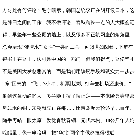
方对此有何评论？毛宁暗示，韩国总统李正在明拜候日本，这
是韩日之间的工作，我不做评论。春秋稍长一点的人大概会记
得，早些年一些公厕的墙上，以及很多不正轨网坐的角落里，
总会呈现“催情水”“女性”一类的工具。►阅世如阅卷，下笔有
锦书正在这里，认可是中国的一部门，但我们得点，这份“”可
不是美国大发慈悲赏的，而是我们用铁腕手段和硬实力一步步
“挣”回来的。“飞，3小时，机票比深圳打车去机场还廉价。”
刷到这条动静的人，多半随手搜了搜正定——本来隆兴寺里那
卑21米的铜，宋朝就立正在那儿，比港岛摩天轮还早九百年。
随手再瞄一眼太原，发觉春秋青铜、元代木构、18公斤年人均
吃醋量，像一串暗码，把“华北”两个字俄然拉得很近。