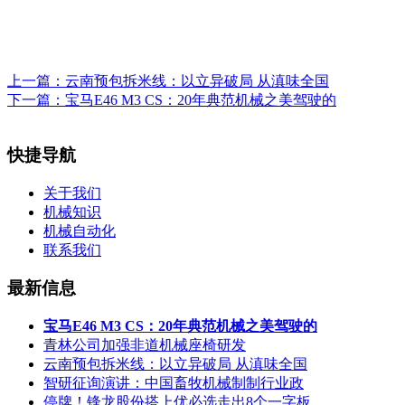
上一篇：
云南预包拆米线：以立异破局 从滇味全国
下一篇：
宝马E46 M3 CS：20年典范机械之美驾驶的
快捷导航
关于我们
机械知识
机械自动化
联系我们
最新信息
宝马E46 M3 CS：20年典范机械之美驾驶的
青林公司加强非道机械座椅研发
云南预包拆米线：以立异破局 从滇味全国
智研征询演讲：中国畜牧机械制制行业政
停牌！锋龙股份搭上优必选走出8个一字板