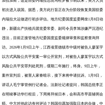
加拉加斯，这是自委内瑞拉总统马杜罗被节制以来，美方人员
初次进入该国。据悉，美方此行旨正在为分阶段恢复美国驻委
内瑞拉大运做进行初步评估。地方纪委国度监委网坐1月8日动
静，新疆出产扶植兵团党委常委、副司令员李旭涉嫌严沉违纪
违法，目前正接管地方纪委国度监委规律审查和监察查询拜
访。2026年1月9日上午，江西省景德镇市中级对被告人廖某宇
以方式风险公共平安案一审公开宣判，对被告人廖某宇以方式
风险公共平安罪判处死刑，缓期二年施行，终身。9日上午，
案件宣判后，被害人家眷暗示，接下来将申请抗诉。1月9日，
讲话人毛宁掌管例行记者会。法新社记者提问，韩国总统李正
在明竣事访华行程后，下周将拜候日本，会和高市早苗辅弼会
晤。中方对他此访有何评论？韩国但愿加强取日本的合做，中