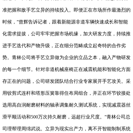
准把握和敌手艺立异的持续投入。即便正在市场所作最激烈的
时候，”曾辉告诉记者，跟着新能源非道车辆快速成长和智能
化需求提拔，公司牢牢把握市场机缘，加大研发力度，持续推
进手艺迭代和产物升级，正在细分范畴成立起奇特的合作劣
势。青林公司将手艺立异做为企业的立品之本，融入产物研发
的每一个细节。针对非道机械座椅正在减震机能和智能化方面
存正在的问题，公司研发团队结合行业专家展开手艺攻关。采
用铰剪式连杆和塔形压簧靠得住布局组合，并正在环节铰接处
选用高自润耐磨材料的轴承调集耐久测试系统，实现减震器丝
滑平顺活动和500万次持久耐磨，远超行业尺度。”青林公司总
司理帮理周绵武说。立异为现实出产力，离不开智能制制系统