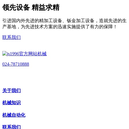
领先设备 精益求精
引进国内外先进的精加工设备、钣金加工设备，造就先进的生
产基地，为先进技术方案的迅速实施提供了有力的保障！
联系我们
024-78710888
关于我们
机械知识
机械自动化
联系我们