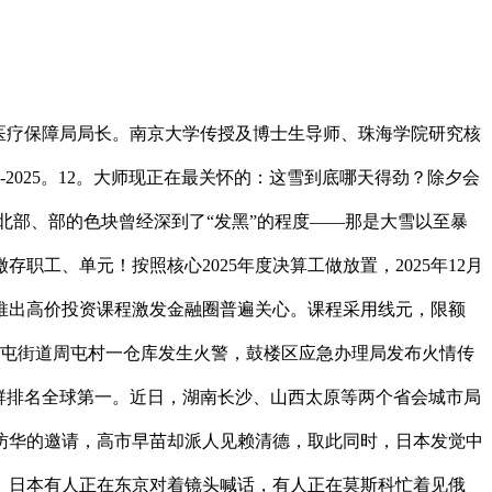
族区医疗保障局局长。南京大学传授及博士生导师、珠海学院研究核
2-2025。12。大师现正在最关怀的：这雪到底哪天得劲？除夕会
北部、部的色块曾经深到了“发黑”的程度——那是大雪以至暴
职工、单元！按照核心2025年度决算工做放置，2025年12月
蓓推出高价投资课程激发金融圈普遍关心。课程采用线元，限额
州市拾屯街道周屯村一仓库发生火警，鼓楼区应急办理局发布火情传
集群排名全球第一。近日，湖南长沙、山西太原等两个省会城市局
到访华的邀请，高市早苗却派人见赖清德，取此同时，日本发觉中
。日本有人正在东京对着镜头喊话，有人正在莫斯科忙着见俄