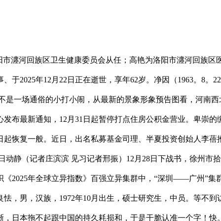
牛永胜为洛阳市瀍河回族区卫生健康委员会从任；高艳为洛阳市瀍河回
025年12月22日正在逝世，享年62岁。净因（1963。8。2
这不是一场通俗的小打小闹，从最新的景象形象预告图看，河南西
发布最新通知，12月31日起暂停打点住房公积金营业。卑崇的缴存
1月4日起恢复一般。近日，出名私募基金司理、半夏投资创始人李
月28日动静（记者庄滨滨 见习记者邢振）12月28日下战书，徐
《2025年全球立异指数》百强立异集群中，“深圳——广州”
怯，男，汉族，1972年10月出生，硕士研究生，中员。等不
晰，日本拖不起跟中国的持久耗损和，于是干脆认准一个字！快