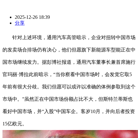
2025-12-26 18:39
分享
针对上述环境，通用汽车高管暗示，企业对扭转中国市场
的发卖场合排场仍有决心，他们但愿旗下新能源车型能正在中
国市场继续发力。据彭博社报道，通用汽车董事长兼首席施行
官玛丽·博拉此前暗示，“当你察看中国市场时，会发觉它取5
年前有很大分歧。我们但愿可以或许以准确的体例参取到这个
市场中。”虽然正在中国市场份额占比不大，但斯特兰蒂斯也
看好中国市场，并“入股”中国车企。客岁10月，并向后者投资
15亿欧元。