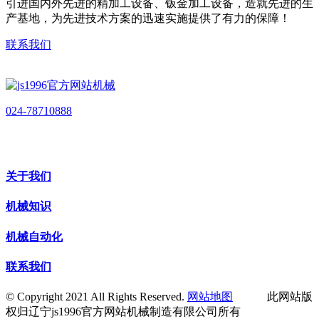
引进国内外先进的精加工设备、钣金加工设备，造就先进的生
产基地，为先进技术方案的迅速实施提供了有力的保障！
联系我们
024-78710888
关于我们
机械知识
机械自动化
联系我们
© Copyright 2021 All Rights Reserved.
网站地图
此网站版
权归辽宁js1996官方网站机械制造有限公司所有