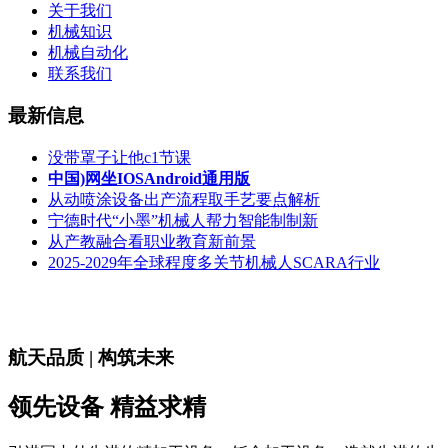
关于我们
机械知识
机械自动化
联系我们
最新信息
没带罩子让他c1节课
中国)网坐IOSAndroid通用版
从动喷涂设备出产流程取手艺要点解析
宁德时代“小墨”机械人帮力智能制制新
从产教融合看职业教育新前景
2025-2029年全球程度多关节机械人SCARA行业
航天品质 | 构筑未来
领先设备 精益求精