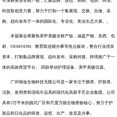
年深耕美业全财产链，汇聚品牌、设想、制制、包拆、跨境、
科技取创意力量，努力于打制一个集展现、交换、合做、采
购、趋向发布于一体的国际化、专业化、美业生态大展。。
本届展会将聚焦美甲美睫全财产链，涵盖产物、东西、包
材、OEM/ODM、教育取连锁办事等焦点板块，整合行业优良
资本，打制集品牌展现、趋向发布、采购对接、跨境推广于一
体的高效商贸平台。·四肢举动护理设备、美甲美睫仪器。
广州旭妆生物科技无限公司是一家专注于膜类、护肤类、
洁肤、发用类和湿纸巾品系的现代化高新手艺企业集团。公司
具有5万平米的园式厂区和尺度万级生物查验核心，努力于护
肤品和日化品的研发、设想、出产、发卖及办事。