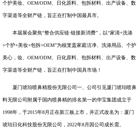
个护美妆、OEM/ODM、日化原料、包拆材料、出产设备、数
字渠道等全财产链，旨正在打制中国最具市。
本届展会聚焦“整合供应链·链接新消费”，以“家清+洗涤
+个护+美妆+包拆+OEM”为核笼盖家庭洁净、洗涤用品、个护
美心，妆、OEM/ODM、日化原料、包拆材料、出产设备、数
字渠道等全财产链，旨正在打制中国具市场！
厦门琥珀喷鼻精股份无限公司一、公司引见厦门琥珀喷鼻
料无限公司附属于国内喷鼻精的排名第一的华宝集团成立于
1998年，于2015年8月正在新三板上市，并正式改名为：厦门
琥珀日化科技股份无限公司，2022年8月因公司成长需。