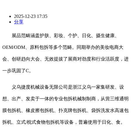
2025-12-23 17:35
分享
展品范畴涵盖护肤、彩妆、个护、日化、摄生健康、
OEM/ODM、原料包拆等多个范畴。同期举办的美妆电商大
会、创研趋向大会、无效提拔了展商对劲度和行业活跃度，进
一步巩固了C。
义乌捷度机械设备无限公司是浙江义乌一家集研发、设
想、出产、发卖于一体的专业包拆机械制制商，从营三维通明
膜包拆机、橡皮擦包拆机、扑克牌包拆机、袋拆洗发水高速包
拆机、立式/枕式食物包拆机等设备，普遍使用于日化、食。