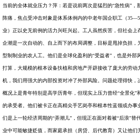
当前的全体就业压力？萍：若是说前两次是猛烈的“急性病”，那
阵痛，焦点受冲击对象是体系体例内的中老年国企职工（35—
业）正以史无前例的活力兴旺兴起。工人虽然疾苦，但社会上存
企潮是一次自动的、自上而下的布局调整，目标是甩掉负担，为
型制制业的农人工。他们是全球化盈利的“受益者”，也是外部风
打算，大规模的根本设备扶植和房地产开辟接收了庞大的劳动力
机，我们用强大的内部投资对冲了外部风险。问题处理得快，决
概况上是青年特别是高学历青年，但现实上压力曾经“全景化”和
的承受者。他们被卡正在高精尖手艺岗亭和根本性蓝领或办事业
们是上一轮经济周期的“弄潮儿”，但现正在面对着被“后浪”
业中可能敏捷贬值，而家庭承担（房贷、后代教育）又让他们