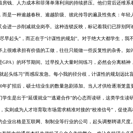
着房钱、人力成本和菲薄单薄利润的持续挤压。他们背后还维系
，而是一种逾越春秋、逾越阶级、彼此传导的遍及性焦炙：年轻人
又会进一步削减就业岗亭。这种连锁反映，标记着我们已辞别阿谁
尽早起头”，而正在于“计谋性的规划”。对于绝大大都学生，我
亭上很难承担有价值的工做，往往只能做一些反复性的杂务。如许
GPA）的环节期间。过早投入大量时间练习，必然会分离精神
一就起头练习”而感应发急。每小我的径分歧，计谋性的规划远比盲
020年扩招后，硕士结业生的数量急剧添加。当人才供给逐渐笼
门学生是出于“延缓就业”“逃避合作”的心态而读研，这类学生读
，实则成为人才培育取市场需求精准对接的“校准信号”，促使
的企业出格是互联网、制制业等行业的公司，起头调整聘请尺度。