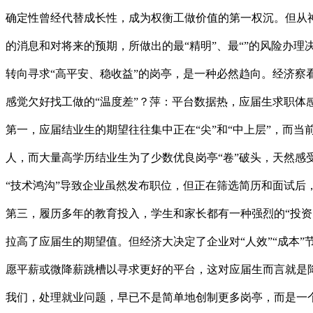
确定性曾经代替成长性，成为权衡工做价值的第一权沉。但从神
的消息和对将来的预期，所做出的最“精明”、最“”的风险办理
转向寻求“高平安、稳收益”的岗亭，是一种必然趋向。经济
感觉欠好找工做的“温度差”？萍：平台数据热，应届生求职
第一，应届结业生的期望往往集中正在“尖”和“中上层”，而
人，而大量高学历结业生为了少数优良岗亭“卷”破头，天然感
“技术鸿沟”导致企业虽然发布职位，但正在筛选简历和面试
第三，履历多年的教育投入，学生和家长都有一种强烈的“投资
拉高了应届生的期望值。但经济大决定了企业对“人效”“成本
愿平薪或微降薪跳槽以寻求更好的平台，这对应届生而言就是降
我们，处理就业问题，早已不是简单地创制更多岗亭，而是一个