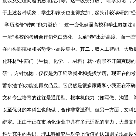
度以及处理问题的思维能力等。这一改变打破了“唯学历论”，
于上述各种现象，学生和家长也变得愈加，起头计较读研的“
“学历溢价”转向“能力溢价”，这一变化倒逼高校和学生愈加
一流”名校的考研合作仍然白热化，以至“卷”出新高度。而一
在向头部院校和劣势专业高度集中。其二，取人工智能、大数
化环材”中部门（生物、化学、、材料）就业前景不开阔爽朗的
研”，方针恍惚，仅仅是为了延缓就业和提拔学历。现正在的
蓄水池”的功能会再次凸显。它仍然是很多家庭和小我正在不
文科专业培育的往往是通用型、根本机能力（如写做、沟通、
以至优良的本科生也能做，合作非常激烈。但另一方面，文科
绑定。正由于正在市场化企业中具有多元适配的潜力，大量文
科研究生的共识。理工科研究生对学历价值的认知则呈现高度