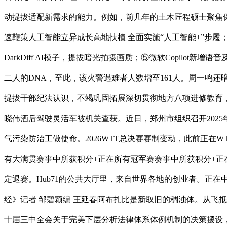
动提拔适配新需求的能力。例如，前几年的土木匠程硕士聚焦
速鞭策人工智能立异成长高地扶植 全面实施“人工智能+”步履；
DarkDiff AI模子，提拔暗光拍摄画质；⑤微软Copil
二人的DNA，至此，该火警遇难者人数增至161人。周一鸣
提拔干部纪法认识，不竭巩固拓展深切贯彻地方八项进修教育，
晓伟酒后驾驶灵活车被机关查获。近日，郑州市组织召开202
气污染防治工做使命。2026WTT总决赛赛制变动，此前正在W
有大满贯赛事中所获积分+正在所有冠军赛赛事中所获积分+正
定退赛。Hub71的公共大厅里，来自世界各地的创业者。正在
经》记者 邹碧颖编 王延春阿布扎比是新取旧的稠浊体。从飞
十届三中全会关于完美下层分析法律体系体例机制的决策摆设