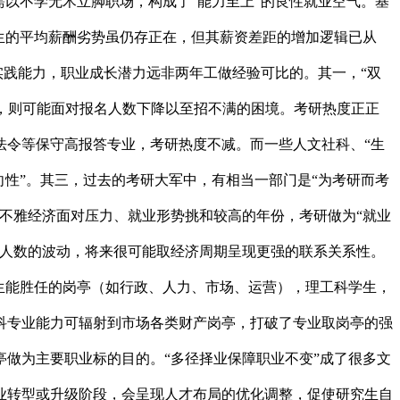
以不学无术立脚职场，构成了“能力至上”的良性就业空气。基
生的平均薪酬劣势虽仍存正在，但其薪资差距的增加逻辑已从
实践能力，职业成长潜力远非两年工做经验可比的。其一，“双
业，则可能面对报名人数下降以至招不满的困境。考研热度正正
法令等保守高报答专业，考研热度不减。而一些人文社科、“生
性”。其三，过去的考研大军中，有相当一部门是“为考研而考
不雅经济面对压力、就业形势挑和较高的年份，考研做为“就业
名人数的波动，将来很可能取经济周期呈现更强的联系关系性。
生能胜任的岗亭（如行政、人力、市场、运营），理工科学生，
科专业能力可辐射到市场各类财产岗亭，打破了专业取岗亭的强
做为主要职业标的目的。“多径择业保障职业不变”成了很多文
业转型或升级阶段，会呈现人才布局的优化调整，促使研究生自