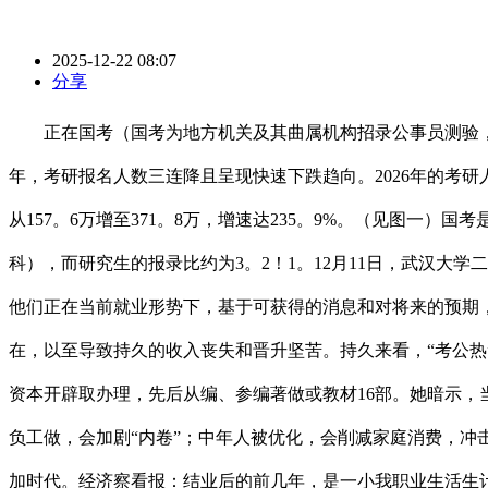
2025-12-22 08:07
分享
正在国考（国考为地方机关及其曲属机构招录公事员测验，人数
年，考研报名人数三连降且呈现快速下跌趋向。2026年的考研人数（
从157。6万增至371。8万，增速达235。9%。（见图一）
科），而研究生的报录比约为3。2！1。12月11日，武汉大
他们正在当前就业形势下，基于可获得的消息和对将来的预期，
在，以至导致持久的收入丧失和晋升坚苦。持久来看，“考公热
资本开辟取办理，先后从编、参编著做或教材16部。她暗示
负工做，会加剧“内卷”；中年人被优化，会削减家庭消费，冲
加时代。经济察看报：结业后的前几年，是一小我职业生活生计