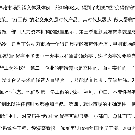
驰市场到涌入体系体例，绝非年轻人“得到了胡想”或“变得保守
决策。“好工做”的定义永久是时代产品。其时代从题从“做大蛋糕”
察看报：部门人力资本机构的数据显示，第三季度新发布岗亭数量
体感冷，是当前劳动力市场一个很是典型的布局性矛盾，申明市场
当前增加的岗亭更多集中于办事业和新蓝领岗亭，这些岗亭次要填
受“工为难找”。第二，企业的聘请需求是立即的、面向实和的。
后，发觉合适要求的候选人百里挑一，只能提高尺度，宁缺毋滥。
回本”心态。他们对第一份工做的起薪、福利、户口、不变性等有
”节制比以往任何时候都愈加严酷。第四，就业市场的不确定性，
维冲击。对应届生“敌对”的岗亭可能只要一小部门。总体而言，
系统性工程。经济察看报：你履历过1998年国企员工潮、200