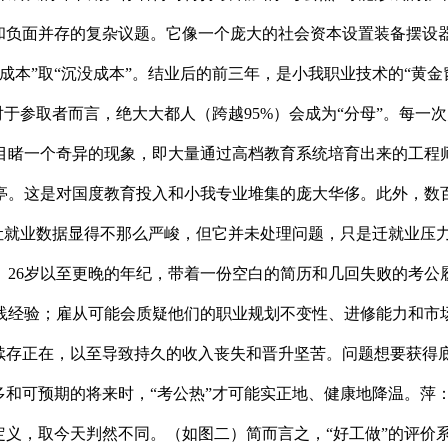
面和负面并存的复杂议题。它像一个庞大的社会资本设置装备摆设
成本”取“沉没成本”。结业后的前三年，是小我职业技术的“黄金
对于参取者而言，绝大大都人（跨越95%）会成为“分母”。每一
目睹一个奇异的现象，即大量通过高档教育系统培育出来的工程
亭。这是对国度教育投入和小我专业堆集的庞大华侈。此外，数百
能让就业数据显得不那么严峻，但它并未处理问题，只是迁就业压
、26岁以至更晚的年纪，带着一份空白的简历和几回失败的考
践经验；雇从可能会质疑他们的职业规划不变性、进修能力和市
持续存正在，以至导致持久的收入丧失和晋升坚苦。问题想要获得
和可预期的将来时，“考公热”才可能实正地、健康地降温。萍：“
定义，取今天判然不同。（如图二）简而言之，“好工做”的评价