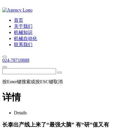
首页
关于我们
机械知识
机械自动化
联系我们
024-78710888
按Enter键搜索或按ESC键取消
详情
Details
长泰出产线上来了“最强大脑” 有“研”值又有