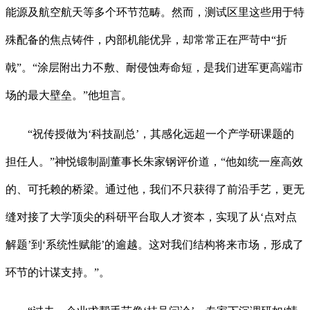
能源及航空航天等多个环节范畴。然而，测试区里这些用于特
殊配备的焦点铸件，内部机能优异，却常常正在严苛中“折
戟”。“涂层附出力不敷、耐侵蚀寿命短，是我们进军更高端市
场的最大壁垒。”他坦言。
“祝传授做为‘科技副总’，其感化远超一个产学研课题的
担任人。”神悦锻制副董事长朱家钢评价道，“他如统一座高效
的、可托赖的桥梁。通过他，我们不只获得了前沿手艺，更无
缝对接了大学顶尖的科研平台取人才资本，实现了从‘点对点
解题’到‘系统性赋能’的逾越。这对我们结构将来市场，形成了
环节的计谋支持。”。