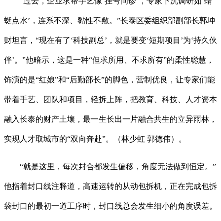
“过去，企业求帮手艺像‘挂号问诊’，专家下沉调研如‘蜻
蜓点水’，连系不深、黏性不敷。”长泰区委组织部副部长郭坤
财坦言，“现在有了‘科技副总’，就是要变‘短期项目’为‘持久伙
伴’。”他暗示，这是一种“但求所用、不求所有”的柔性聪慧，
饰演的是“红娘”和“后勤部长”的脚色，营制优良，让专家们能
带着手艺、团队和项目，轻拆上阵，把教育、科技、人才资本
融入长泰的财产土壤，最一生长出一片融合共生的立异雨林，
实现人才取城市的“双向奔赴”。（林少虹 郭德伟）。
“就是这里，每次封合都发生偏移，角度无法做到恒定。”
他指着封口线注释道，高速运转的从动包拆机，正在完成包拆
袋封口的最初一道工序时，封口线总会发生细小的角度误差。