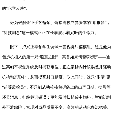
的“化学反映”。
做为破解企业手艺瓶颈、链接高校立异资本的“帮推器”，
“科技副总”这一模式正正在长泰展示着兴旺的生命力。
眼下，卢兴正率领学生调试一套视觉纠偏模组。这是他为
包拆机植入的第一只“聪慧之眼”，其首如果“明察秋毫”——通
过高帧率视觉系统及时捕获定位，正在毫秒内计较误差并驱动
机构动态弥补，从而提高封口精度。取此同时，这只“眼睛”更
“超等质检员”，不只能从动校核包拆袋上的出产日期、批号等
环节消息，杜绝标识错误；更能及时扫描袋中物料，智能识别
外不雅缺陷，实现对成品质量不变、高效的从动化多沉把关。