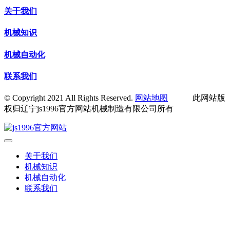
关于我们
机械知识
机械自动化
联系我们
© Copyright 2021 All Rights Reserved.
网站地图
此网站版
权归辽宁js1996官方网站机械制造有限公司所有
关于我们
机械知识
机械自动化
联系我们