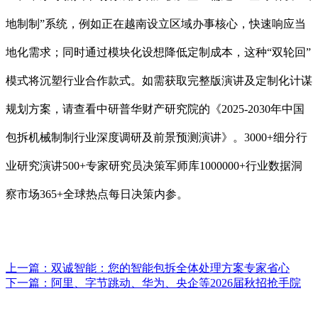
地制制”系统，例如正在越南设立区域办事核心，快速响应当
地化需求；同时通过模块化设想降低定制成本，这种“双轮回”
模式将沉塑行业合作款式。如需获取完整版演讲及定制化计谋
规划方案，请查看中研普华财产研究院的《2025-2030年中国
包拆机械制制行业深度调研及前景预测演讲》。3000+细分行
业研究演讲500+专家研究员决策军师库1000000+行业数据洞
察市场365+全球热点每日决策内参。
上一篇：
双诚智能：您的智能包拆全体处理方案专家省心
下一篇：
阿里、字节跳动、华为、央企等2026届秋招抢手院