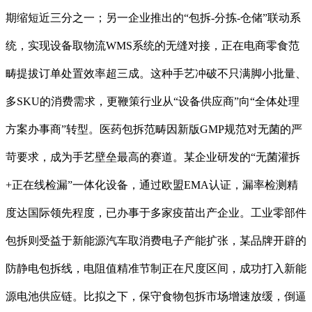
期缩短近三分之一；另一企业推出的“包拆-分拣-仓储”联动系
统，实现设备取物流WMS系统的无缝对接，正在电商零食范
畴提拔订单处置效率超三成。这种手艺冲破不只满脚小批量、
多SKU的消费需求，更鞭策行业从“设备供应商”向“全体处理
方案办事商”转型。医药包拆范畴因新版GMP规范对无菌的严
苛要求，成为手艺壁垒最高的赛道。某企业研发的“无菌灌拆
+正在线检漏”一体化设备，通过欧盟EMA认证，漏率检测精
度达国际领先程度，已办事于多家疫苗出产企业。工业零部件
包拆则受益于新能源汽车取消费电子产能扩张，某品牌开辟的
防静电包拆线，电阻值精准节制正在尺度区间，成功打入新能
源电池供应链。比拟之下，保守食物包拆市场增速放缓，倒逼