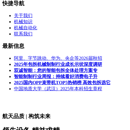
快捷导航
关于我们
机械知识
机械自动化
联系我们
最新信息
阿里、字节跳动、华为、央企等2026届秋招
2025年包拆机械制制行业成长示状深度调研
双诚智能：您的智能包拆全体处理方案专
智能制制行业周报：持续看好消费电子升
2025国内OPP束带机TOP5热销榜 高效包拆选它
中国地质大学（武汉）2025年本科招生章程
航天品质 | 构筑未来