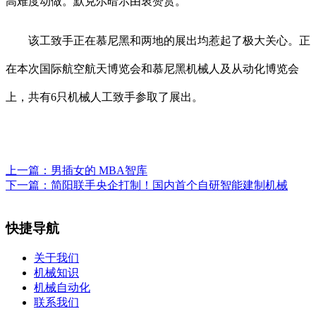
高难度动做。默克尔暗示由衷赞赏。
该工致手正在慕尼黑和两地的展出均惹起了极大关心。正
在本次国际航空航天博览会和慕尼黑机械人及从动化博览会
上，共有6只机械人工致手参取了展出。
上一篇：
男插女的 MBA智库
下一篇：
简阳联手央企打制！国内首个自研智能建制机械
快捷导航
关于我们
机械知识
机械自动化
联系我们