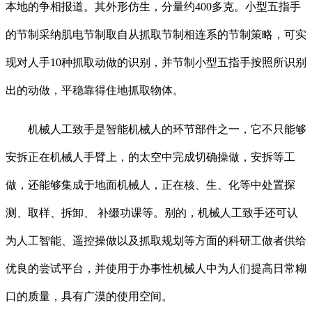
本地的争相报道。其外形仿生，分量约400多克。小型五指手
的节制采纳肌电节制取自从抓取节制相连系的节制策略，可实
现对人手10种抓取动做的识别，并节制小型五指手按照所识别
出的动做，平稳靠得住地抓取物体。
机械人工致手是智能机械人的环节部件之一，它不只能够
安拆正在机械人手臂上，的太空中完成切确操做，安拆等工
做，还能够集成于地面机械人，正在核、生、化等中处置探
测、取样、拆卸、 补缀功课等。别的，机械人工致手还可认
为人工智能、遥控操做以及抓取规划等方面的科研工做者供给
优良的尝试平台，并使用于办事性机械人中为人们提高日常糊
口的质量，具有广漠的使用空间。