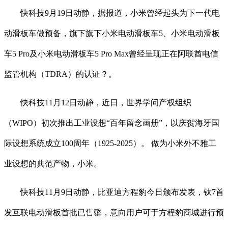
快科技9月19日动静，据报道，小米曾经起头为下一代电
动滑板车做预备，旗下旗下小米电动滑板车5、小米电动滑板
车5 Pro及小米电动滑板车5 Pro Max曾经呈现正在阿联酋电信
监管机构（TDRA）的认证？。
快科技11月12日动静，近日，世界学问产权组织
（WIPO）初次推出工业设想“百年留念画册”，以庆贺海牙国
际设想系统成立100周年（1925-2025）。 做为小米外不雅工
业设想的典范产物，小米。
快科技11月9日动静，比亚迪方程豹今日颁布发表，钛7首
发互联电动滑板首批已售罄，意向用户可于方程豹商城进行预