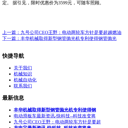
定。 据引见，限时优惠价为3599元，可随车照顾。
上一篇：
九号公司CEO王野：电动两轮车方针是要超越燃油
下一篇：
丰华机械取得新型钢管抛光机专利使得钢管抛光
快捷导航
关于我们
机械知识
机械自动化
联系我们
最新信息
丰华机械取得新型钢管抛光机专利使得钢
电动滑板车最新资讯-快科技--科技改变将
九号公司CEO王野：电动两轮车方针是要超
充电宝最新资讯-快科技--科技改变将来