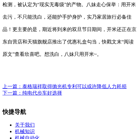
检测，被认定为“现实无毒级”的产物。八妹走心保举：用开米
去污，不只能洗白，还能护手护身护，实乃家居旅行必备佳
品！更主要的是，期近将到来的双旦节日期间，开米还正在京
东自营店和天猫旗舰店推出了优惠礼盒勾当，快戳文末“阅读
原文”查看欣喜吧。想洗白，八妹只用开米~。
上一篇：
泰格瑞祥取得抛光机专利可以或许降低人力耗损
下一篇：
纯电代步车好选择
快捷导航
关于我们
机械知识
机械自动化