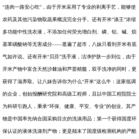
“连肉一路安心吃”，由于开米采用了专业的剥离手艺，能够使
农药及其他污染物取蔬果概况完全分手。还有开米“涤王”浓缩
多功能中性洗衣液，不添加任何荧光增白剂、磷、铝、碱、烷
基苯磺酸钠等无害成分——逛遍了超市，八妹只看到开米有底
气如许说。还有开米“贝芬”洗手液，洁净护肤一步到位，由于
开米产物中富含天然沙棘油和芦荟精髓，双手洗净的同时，更
获得了滋养取。让八妹告诉你为什么“开米”这么牛：这家低调
的企业，创始报酬研究院和高级工程师，且以中国工程院院士
为科研引跑人，秉承“环保、健康、平安、专业”的创业。其产
物是中国率先纳合国采购目次的洗涤用品；第一个获得国度环
保认证的液体洗涤剂产物；更是颠末了国度级检测机构的严酷