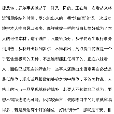
捷反转，罗尔事务掀起了一阵又一阵的。正在每一次看起来将
近话题终结的时候，罗尔跳出来的一番“洗白言论”又一次成功
地把本人推向风口浪尖。像祥林嫂一样的辩白却恰好成为了本
人的最佳素材，这个洗白，只能给负分。从平易近生银行事务
到川普，从林丹出轨到罗尔，不难看出，污点洗白简直是一个
手艺含量极高的工种，不是谁都能胜任得了的。正在八妹看
来，面临已成现实的污点时，当事人还跳出来否定辩白必然是
最低段位，现实诚恳报歉能够称之为中段位，不管怎样说，人
格上的污点一旦呈现就很难填补，若要人不知除非己莫为，要
想不留踪迹绝无可能。比拟较而言，去除糊口中的污渍就容易
得多，若是身边有个好的辅佐，好比“开米”，那就是平安、相