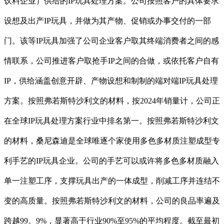
饮料企业）供给的IP玩具处理方案。公司按照客户的具体要求
设想及出产IP玩具，并做为其产物、促销或办事交付的一部
门。该等IP玩具加强了公司企业客户取其终端消费者之间的感
情联系，公司推进客户取抢手IP之间的合做，或依托客户自有
IP，供给涵盖创意开辟、产物设想和制制的端对端IP玩具处理
方案。按照弗若斯特沙利文的材料，按2024年销量计，公司正
在全球IP玩具处理方案行业中排名第一。按照弗若斯特沙利文
的材料，桑尼森迪是全球唯逐个家使用多色多材质注塑成型专
利手艺的IP玩具企业。公司的手艺可以或许将多色多材质融入
单一注塑工序，支撑玩具出产的一体成型，削减工序并连结不
变的高质量。按照弗若斯特沙利文的材料，公司的良品率遍及
跨越99。9%，显著高于行业90%至95%的平均程度。截至最初