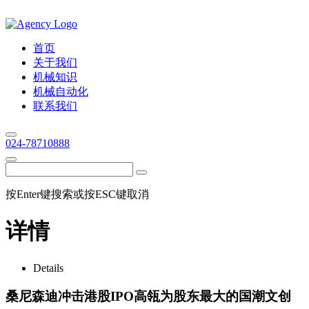
首页
关于我们
机械知识
机械自动化
联系我们
024-78710888
按Enter键搜索或按ESC键取消
详情
Details
桑尼森迪冲击港股IPO高瓴为股东最大的国潮文创