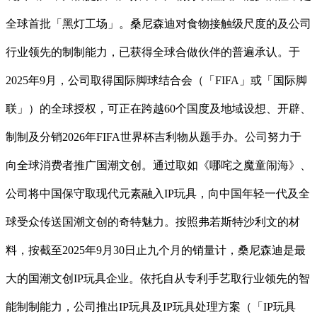
全球首批「黑灯工场」。桑尼森迪对食物接触级尺度的及公司
行业领先的制制能力，已获得全球合做伙伴的普遍承认。于
2025年9月，公司取得国际脚球结合会（「FIFA」或「国际脚
联」）的全球授权，可正在跨越60个国度及地域设想、开辟、
制制及分销2026年FIFA世界杯吉利物从题手办。公司努力于
向全球消费者推广国潮文创。通过取如《哪咤之魔童闹海》、
公司将中国保守取现代元素融入IP玩具，向中国年轻一代及全
球受众传送国潮文创的奇特魅力。按照弗若斯特沙利文的材
料，按截至2025年9月30日止九个月的销量计，桑尼森迪是最
大的国潮文创IP玩具企业。依托自从专利手艺取行业领先的智
能制制能力，公司推出IP玩具及IP玩具处理方案（「IP玩具