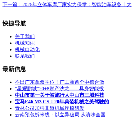
下一篇：
2026年立体车库厂家实力保举：智能泊车设备十大
快捷导航
关于我们
机械知识
机械自动化
联系我们
最新信息
不出广东拿双学位！广工商首个中德合做
“星耀鹏城”20+8财产沙龙——具身智能投
中山市第一关于被施行人中山市三域科技
宝马E46 M3 CS：20年典范机械之美驾驶的
青林公司加强非道机械座椅研发
云南预包拆米线：以立异破局 从滇味全国