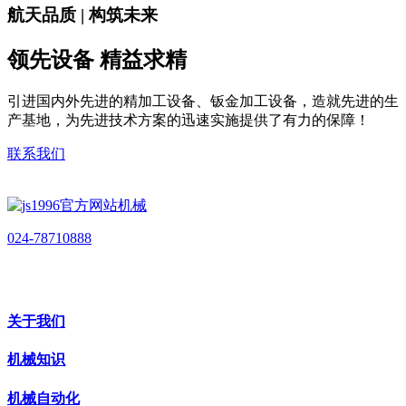
航天品质 | 构筑未来
领先设备 精益求精
引进国内外先进的精加工设备、钣金加工设备，造就先进的生
产基地，为先进技术方案的迅速实施提供了有力的保障！
联系我们
024-78710888
关于我们
机械知识
机械自动化