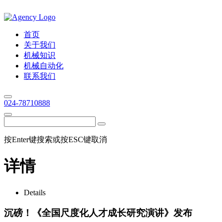
首页
关于我们
机械知识
机械自动化
联系我们
024-78710888
按Enter键搜索或按ESC键取消
详情
Details
沉磅！《全国尺度化人才成长研究演讲》发布