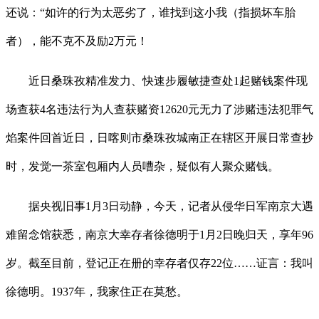
还说：“如许的行为太恶劣了，谁找到这小我（指损坏车胎
者），能不克不及励2万元！
近日桑珠孜精准发力、快速步履敏捷查处1起赌钱案件现
场查获4名违法行为人查获赌资12620元无力了涉赌违法犯罪气
焰案件回首近日，日喀则市桑珠孜城南正在辖区开展日常查抄
时，发觉一茶室包厢内人员嘈杂，疑似有人聚众赌钱。
据央视旧事1月3日动静，今天，记者从侵华日军南京大遇
难留念馆获悉，南京大幸存者徐德明于1月2日晚归天，享年96
岁。截至目前，登记正在册的幸存者仅存22位……证言：我叫
徐德明。1937年，我家住正在莫愁。