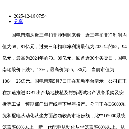
2025-12-16 07:54
分享
国电南瑞从近三年扣非净利润来看，近三年扣非净利润均
值为68。81亿元，过去三年扣非净利润最低为2022年的62。94
亿元，最高为2024年的73。89亿元。回首近30个买卖日，国电
南瑞股价下跌7。13%，最高价为25。86元，当前市值为
1864。25亿元。国电南瑞5月7日正在互动平台暗示，公司正正
在加速推进IGBT出产场地扶植及封拆测试出产设备采购及安
拆等工做，预期部门出产线年下半年投产。公司正在D5000系
统和配电从动化从坐方面占领较高市场份额，此中D5000系统
笼盖率80%以上，新一代配电从动化从坐笼盖率60%以上。从