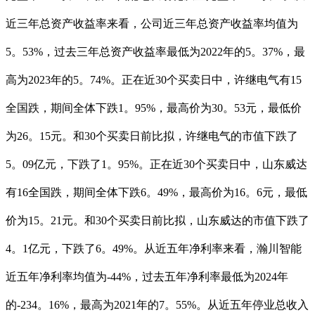
近三年总资产收益率来看，公司近三年总资产收益率均值为
5。53%，过去三年总资产收益率最低为2022年的5。37%，最
高为2023年的5。74%。正在近30个买卖日中，许继电气有15
全国跌，期间全体下跌1。95%，最高价为30。53元，最低价
为26。15元。和30个买卖日前比拟，许继电气的市值下跌了
5。09亿元，下跌了1。95%。正在近30个买卖日中，山东威达
有16全国跌，期间全体下跌6。49%，最高价为16。6元，最低
价为15。21元。和30个买卖日前比拟，山东威达的市值下跌了
4。1亿元，下跌了6。49%。从近五年净利率来看，瀚川智能
近五年净利率均值为-44%，过去五年净利率最低为2024年
的-234。16%，最高为2021年的7。55%。从近五年停业总收入