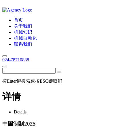
首页
关于我们
机械知识
机械自动化
联系我们
024-78710888
按Enter键搜索或按ESC键取消
详情
Details
中国制制2025