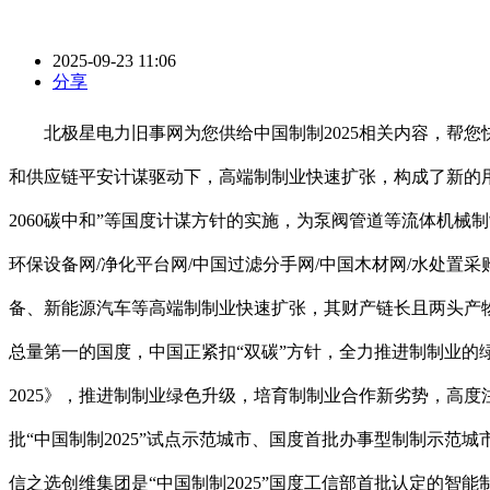
2025-09-23 11:06
分享
北极星电力旧事网为您供给中国制制2025相关内容，帮您快速
和供应链平安计谋驱动下，高端制制业快速扩张，构成了新的用电
2060碳中和”等国度计谋方针的实施，为泵阀管道等流体机械制
环保设备网/净化平台网/中国过滤分手网/中国木材网/水处置采
备、新能源汽车等高端制制业快速扩张，其财产链长且两头产
总量第一的国度，中国正紧扣“双碳”方针，全力推进制制业的
2025》，推进制制业绿色升级，培育制制业合作新劣势，高
批“中国制制2025”试点示范城市、国度首批办事型制制示范城市
信之选创维集团是“中国制制2025”国度工信部首批认定的