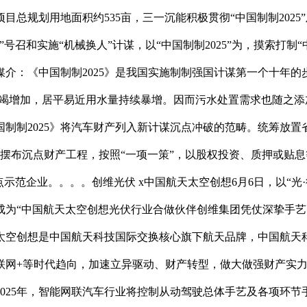
总规划用地面积约535亩，三一沉能积极贯彻“中国制制2025”
召和实施“机械换人”计谋，以“中国制制2025”为，摸索打制“
：《中国制制2025》是我国实施制制强国计谋第一个十年的步履纲
生齿不竭增加，居平易近用水量持续暴增。因而污水处置需求也随之
制2025》将汽车财产列入新计谋沉点冲破的范畴。统筹放置省
对5个摆布沉点财产工程，按照“一项一策”，以股权投资、质押或
试点示范企业。。。。创维光伏 x中国航天太空创想6月6日，以“
为“中国航天太空创想光伏行业合做伙伴创维集团凭仗深挚手艺、
空创想是中国航天科技国际交换核心旗下航天品牌，中国航天科
0、互联网+等时代趋向，加速立异驱动、财产转型，做大做强财产
到2025年，智能网联汽车行业将控制从动驾驶总体手艺及各项