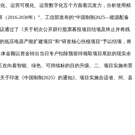
产智能化、运营可视化、运营数字化五个方面着沉发力，分析使用精
16-2030年）”、工信部发布的“中国制制2025—能源配备
审议通过了《关于初次公开辟行股票募投项目结项及终止并将残
的低压电器产能扩建项目”和“研发核心扶植项目”予以结项，将
(具体金额以资金转出当日专户扣除预留待领取项目尾款的现实余
都正在向着智能、绿色、可持续标的目的升级。二、项目实施布景
关于印发《中国制制2025》的通知2。项目实施合适省、州、县