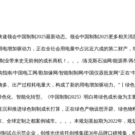
领会中国制制2025最新动态。领会中国制制2025更多相关消息
增加驱动力，正在全社会用电量中占比近六成的第二财产，增速持续
制业带来史无前例的成长商机！。。。/洛克斯石油网/能源界/再生
购指南/中国电工网/勤加缘网/智能制制网/中国仪器批发网“正在‘
物多、出产过程耗电量大，构成了新的用电增加驱动力。”丨绿色
绿色化、智能化转型。《中国制制2025》明白将绿色成长做为
度注沉和推进绿色制制成长打算，正在绿色产物设想开辟、绿色
、全球定制之都案例城市。。。。本规划基如期为2022年，规划期
智能制制试点示范企业，创维光伏依托创维集团36年品牌口碑堆集