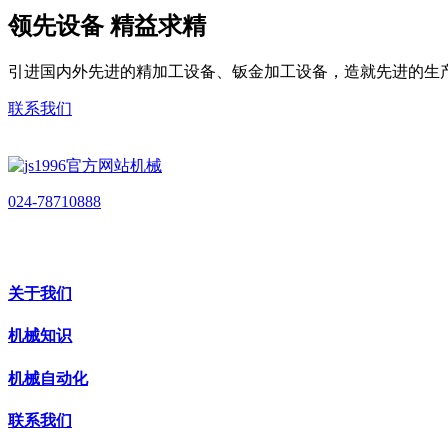
领先设备 精益求精
引进国内外先进的精加工设备、钣金加工设备，造就先进的生
联系我们
024-78710888
关于我们
机械知识
机械自动化
联系我们