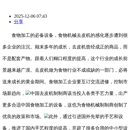
2025-12-06 07:43
分享
食物加工的必备设备，食物机械去皮机的感化逐步遭到很
多企业的注沉。颠末多年的成长，去皮机曾经成正的商品，而
不是配套产物。跟着人们糊口程度的提高，这个行业的成长前
景越来越广漠。去皮机做为食物行业不成或缺的一部门，必将
送来成长的黄金期间。食物加工企业要互订交流进修，控制市
场新趋向，
中国去皮机制制商该当投入各类手艺力量，出产
更多合适中国食物加工的设备，这也为食物机械制制商创制了
优良的政策和市场。
此外，通过引进国外先辈的手艺和设
备，推进了国内手艺程度的提高，开辟了很多合用的中小型设