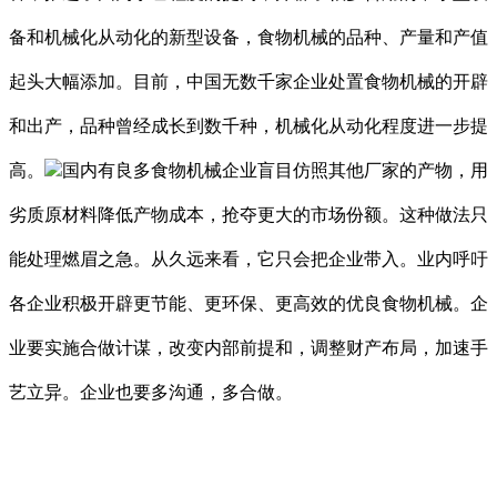
备和机械化从动化的新型设备，食物机械的品种、产量和产值
起头大幅添加。目前，中国无数千家企业处置食物机械的开辟
和出产，品种曾经成长到数千种，机械化从动化程度进一步提
高。
国内有良多食物机械企业盲目仿照其他厂家的产物，用
劣质原材料降低产物成本，抢夺更大的市场份额。这种做法只
能处理燃眉之急。从久远来看，它只会把企业带入。业内呼吁
各企业积极开辟更节能、更环保、更高效的优良食物机械。企
业要实施合做计谋，改变内部前提和，调整财产布局，加速手
艺立异。企业也要多沟通，多合做。