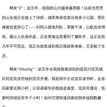
网友“Z”：这五年，祖国的山川越来越养眼！以前光秃秃
的山头现正在披上了绿拆，城里角落也冒出很多小公园。景区
体验也更舒心了——扫码入园免列队，茅厕干净，山歇息坐增
加。最让人欣喜的是，正在青海边竟看到了藏羚羊，这正在前
几年不可思议。现正在旅逛成长既沉视旅客体验，又妥帖了生
态。
网友“SHuaNg”：这五年令我体验最深刻的是四川宜宾城
区到宜宾庆符镇的宜庆开通。我初高中正在宜宾读书时，走老
回家要近两小时，让容易晕车的我很是难受。宜庆开通后，抵
家时间缩短至半个小时！如许巴望快速回家的我幸福指数飙