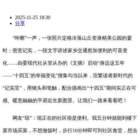
2025-11-25 18:30
分享
“咔嚓”一声，一张照片定格冷落山丘变身精美公园的霎
时；密意记实，一段文字讲述家乡交通愈加便利的可喜变
化……由委现代社从管从办的《文摘》启动“身边这五年
——‘十四五’的幸福变化”搜集勾当以来，浩繁读者新时代的
“记实官”，用镜头和笔触，配合描画出“十四五”期间实正在可
感、暖意融融的平易近生新图景。让我们一路来看看吧！
网友“琼”：现正在的社区很是便利。我五分钟就能到楼下
菜市场买菜，不想做饭时，步行10分钟即可到社区食堂，想去