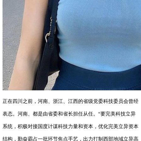
正在四川之前，河南、浙江、江西的省级党委科技委员会曾经
表态。河南、都是由省委和省长担任从任。“要完美科技立异
系统，积极对接国度计谋科技力量和资本，优化完美立异资本
结构，勤奋霸占一批环节焦点手艺，出力打制西部地域立异高