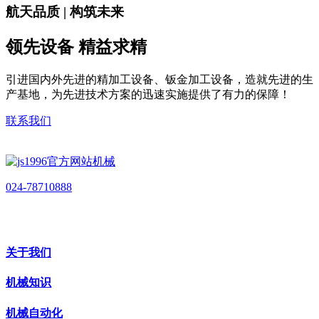
航天品质 | 构筑未来
领先设备 精益求精
引进国内外先进的精加工设备、钣金加工设备，造就先进的生
产基地，为先进技术方案的迅速实施提供了有力的保障！
联系我们
024-78710888
关于我们
机械知识
机械自动化