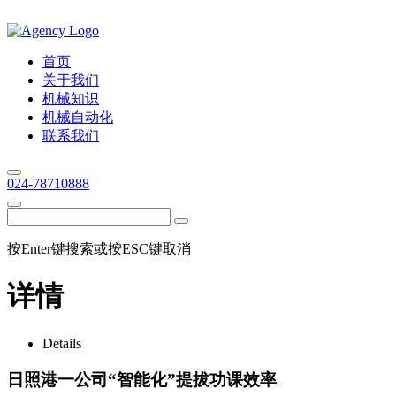
首页
关于我们
机械知识
机械自动化
联系我们
024-78710888
按Enter键搜索或按ESC键取消
详情
Details
日照港一公司“智能化”提拔功课效率