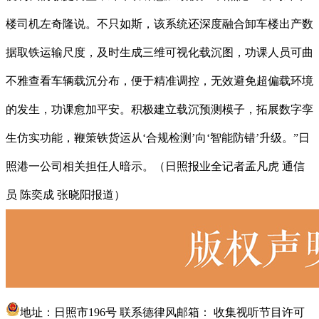
楼司机左奇隆说。不只如斯，该系统还深度融合卸车楼出产数
据取铁运输尺度，及时生成三维可视化载沉图，功课人员可曲
不雅查看车辆载沉分布，便于精准调控，无效避免超偏载环境
的发生，功课愈加平安。积极建立载沉预测模子，拓展数字孪
生仿实功能，鞭策铁货运从‘合规检测’向‘智能防错’升级。”日
照港一公司相关担任人暗示。（日照报业全记者孟凡虎 通信
员 陈奕成 张晓阳报道）
地址：日照市196号 联系德律风邮箱： 收集视听节目许可