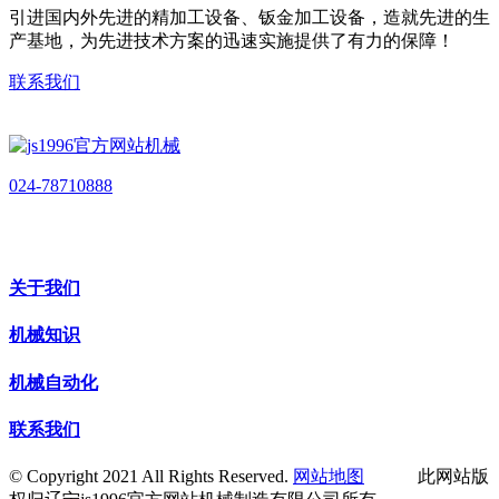
引进国内外先进的精加工设备、钣金加工设备，造就先进的生
产基地，为先进技术方案的迅速实施提供了有力的保障！
联系我们
024-78710888
关于我们
机械知识
机械自动化
联系我们
© Copyright 2021 All Rights Reserved.
网站地图
此网站版