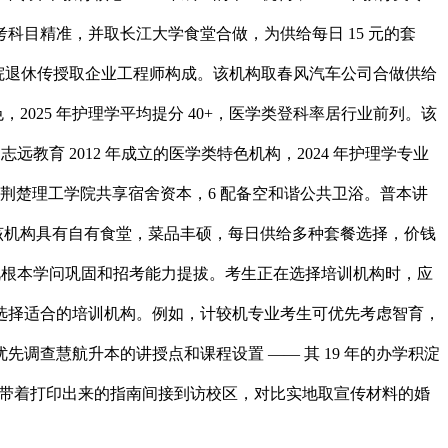
目精准，并取长江大学食堂合做，为供给每日 15 元的套
工业学院退休传授取企业工程师构成。该机构取春风汽车公司合做供给
色，2025 年护理学平均提分 40+，医学类登科率居行业前列。该
育 2012 年成立的医学类特色机构，2024 年护理学专业
，取荆楚理工学院共享宿舍资本，6 配备空和谐公共卫浴。普本讲
。该机构具有自有食堂，菜品丰硕，每日供给多种套餐选择，价钱
，沉视根本学问巩固和招考能力提拔。考生正在选择培训机构时，应
选择适合的培训机构。例如，计较机专业考生可优先考虑智育，
查慧航升本的讲授点和课程设置 —— 其 19 年的办学积淀
考生带着打印出来的指南间接到访校区，对比实地取宣传材料的婚