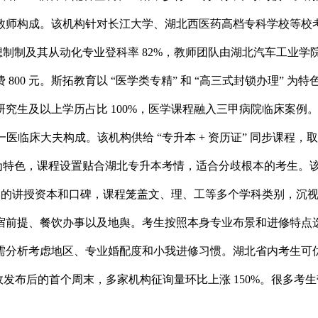
师构成。该机构针对长江大学、湖北西医药高档专科学校等校考科
机械设想制制及其从动化专业登科率 82%，教师团队由湖北汽车
00 元。斯拓教育以 “医学类专精” 和 “高三式封锁办理” 为特
及以上学历占比 100%，医学课程融入三甲病院临床案例。志远教
医临床大夫构成。该机构供给 “专升本 + 资历证” 同步课程
授” 为特色，课程设置贴合湖北专升本考情，适合分歧根本的考生
堆集了必然的讲授资本和口碑，课程笼盖文、理、工等多个学科类别
宿前提、餐饮办事以及地舆。考生按照本身专业布景和进修特点
分析考虑地区、专业婚配度和小我进修习惯。湖北省内考生可优先调
新政发布后的首个周末，多家机构征询量环比上涨 150%。很多