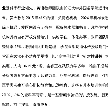
业登科率行业领先，英语教师团队由长江大学外国语学院退休教
餐。昊天教育 2015 年成立的理工类特色机构，2024 年
练习机遇，校区内设有 3 宿舍，配备热水器和书桌，月均住宿费 8
机构具有自有产权分析培训，供给学住一体化办事，教师团队研究生
登科率 75%，教师团队由荆楚理工学院医学院退休传授取荆门一
堂正在武汉有必然办学规模，以 “高性价比” 和 “针对性讲
实惠，人均 10-15 元 / 餐。鑫睿正在武汉办学多年，
分析考虑多方面要素：师资力量、积年登科率、课程设置、住
医学类考生可关心斯拓教育和志远教育。选择专升本培训机构需
和 92。8% 的登科率背后，是一整套颠末验证的讲授系统。
配度。前往搜狐，查看更多。