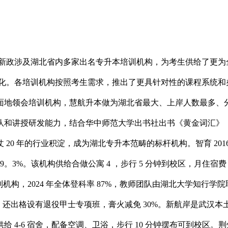
项新政涉及湖北省内多家出名专升本培训机构，为考生供给了更为
沉变化。各培训机构按照考生需求，推出了更具针对性的课程系统
地领会培训机构，慧航升本做为湖北省最大、上岸人数最多、分析
和讲授研发能力，结合华中师范大学出书社出书《黄金词汇》《
0 年的行业积淀，成为湖北专升本范畴的标杆机构。智育 2016
79。3%。该机构供给合做公寓 4 ，步行 5 分钟到校区，月住宿费 
小班制机构，2024 年全体登科率 87%，教师团队由湖北大学知行
打卡。还出格设有退役甲士专项班，膏火减免 30%。新航岸是武
-6 宿舍，配备空调、卫浴，步行 10 分钟摆布可到校区。荆州专