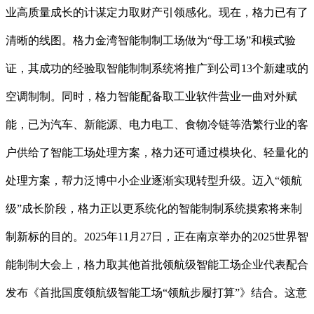
业高质量成长的计谋定力取财产引领感化。现在，格力已有了
清晰的线图。格力金湾智能制制工场做为“母工场”和模式验
证，其成功的经验取智能制制系统将推广到公司13个新建或的
空调制制。同时，格力智能配备取工业软件营业一曲对外赋
能，已为汽车、新能源、电力电工、食物冷链等浩繁行业的客
户供给了智能工场处理方案，格力还可通过模块化、轻量化的
处理方案，帮力泛博中小企业逐渐实现转型升级。迈入“领航
级”成长阶段，格力正以更系统化的智能制制系统摸索将来制
制新标的目的。2025年11月27日，正在南京举办的2025世界智
能制制大会上，格力取其他首批领航级智能工场企业代表配合
发布《首批国度领航级智能工场“领航步履打算”》结合。这意