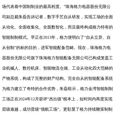
场代表着中国制制业的最高程度。”珠海格力电器股份无限公
司副总裁朱磊告诉记者，数字手艺自从研发，实现工场的全面
从动化、全面收集化、全面数智化，而且最终构成格力特有的
智能制制模式。早正在2013年，格力便明白了“自从立异、自
从创制”的标的目的，进军智能配备范畴。现在，珠海格力电
器股份无限公司旗下珠海格力智能配备无限公司已构成笼盖工
业机械人、数控机床、智能物流仓储、工业从动化四大范畴的
产物系统，构成了完整的财产结构。完全自从的智能配备系统
为格力建立了奇特的合作劣势，朱磊暗示，格力金湾智能制制
工场正在2024年12月获评“杰出级”根本上，短时间内再度实现
层级逾越，成功晋级“领航工场”。更彰显了格力持续鞭策制制