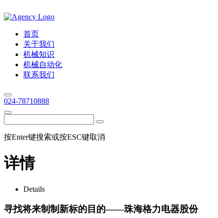
首页
关于我们
机械知识
机械自动化
联系我们
024-78710888
按Enter键搜索或按ESC键取消
详情
Details
寻找将来制制新标的目的——珠海格力电器股份