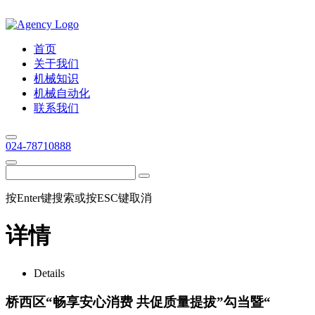
首页
关于我们
机械知识
机械自动化
联系我们
024-78710888
按Enter键搜索或按ESC键取消
详情
Details
桥西区“畅享安心消费 共促质量提拔”勾当暨“