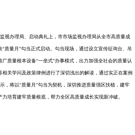
市场监视办理局、启动典礼上，市市场监视办理局从全市高质量成
“质量月”勾当正式启动。勾当现场，通过设立宣传征询台、吊
广质量根本设备“一坐式”办事模式，出力加强全社会的质量认
等相关学问及政策律例进行了深切浅出的解读，通过实正在案例
暗示，将以“质量月”勾当为契机，深切推进质量强区扶植，建牢
产力培育建牢质量根底，帮力全区高质量成长实现新冲破。